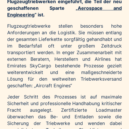
Flugzeugtriebwerken eingeführt, die Teil der neu
Palfinger AG
geschaffenen Sparte „
Aerospace and
Engineering
“ ist.
Polestar
REXEL Austria
Flugzeugtriebwerke stellen besonders hohe
Anforderungen an die Logistik. Sie müssen entlang
Starbucks
der gesamten Lieferkette sorgfältig gehandhabt und
Superbrands Austria
im Bedarfsfall oft unter großem Zeitdruck
Tante Fanny
transportiert werden. In enger Zusammenarbeit mit
externen Beratern, Herstellern und Airlines hat
Vollpension
Emirates SkyCargo bestehende Prozesse gezielt
win2day
weiterentwickelt und eine maßgeschneiderte
Wolt
Lösung für den weltweiten Triebwerksversand
geschaffen: „Aircraft Engines“
woom bikes
Jeder Schritt des Prozesses ist auf maximale
Kontakt
Sicherheit und professionelle Handhabung kritischer
Fracht ausgelegt. Zertifizierte Loadmaster
überwachen das Be- und Entladen sowie die
Sicherung der Triebwerke und wenden dabei