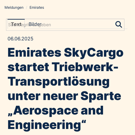
Meldungen
/
Emirates
Meldungen
Grayling Agentur
Text
Bilder
ADVANTAGE AUSTRIA
06.06.2025
Alawyer
Emirates SkyCargo
Amadeus Austrian Music Awards
Bolt
startet Triebwerk-
Constantia Flexibles
Transportlösung
Costa Kreuzfahrten
Coveris
unter neuer Sparte
Emirates
„Aerospace and
Expo 2025 Osaka
Financial Times
Engineering“
GE HealthCare