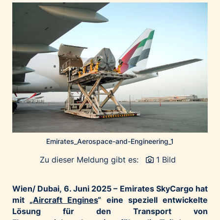
Home of Work
Huawei Consumer Business Group
IT:U
JP Immobilien
JYSK
Kroatische Zentrale für Tourismus
List Holding Gruppe
Marble House
Mediaplus
Microsoft
Emirates_Aerospace-and-Engineering_1
Mondelēz Österreich
Zu dieser Meldung gibt es:
1 Bild
Muse Electronics
Neuroth
Wien/ Dubai, 6. Juni 2025 –
Emirates SkyCargo hat
öbv – Österreichischer Bundesverlag
mit „
Aircraft Engines
“ eine speziell entwickelte
Lösung für den Transport von
Ökopharm