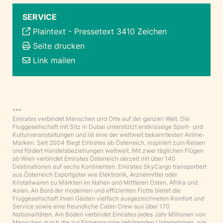
SERVICE
Plaintext
-
Pressetext 3410 Zeichen
Seite drucken
Link mailen
***
Emirates verbindet Menschen und Orte auf der ganzen Welt. Die
Fluggesellschaft mit Sitz in Dubai unterstützt erstklassige Sport- und
Kulturveranstaltungen und ist eine der weltweit bekanntesten Airline-
Marken. Seit 2004 fliegt Emirates ab Österreich, inspiriert zum Reisen
und fördert Handelsbeziehungen weltweit. Mit zwei täglichen Flügen
ab Wien verbindet Emirates Österreich derzeit mit über 140
Destinationen auf sechs Kontinenten. Emirates SkyCargo transportiert
aus Österreich Exportgüter wie Elektronik, Arzneimittel oder
Kristallwaren zu Märkten im Nahen und Mittleren Osten, Afrika und
Asien. An Bord der modernen und effizienten Flotte bietet die
Fluggesellschaft ihren Gästen vielfach ausgezeichneten Komfort und
Service sowie eine freundliche Cabin Crew aus über 170
Nationalitäten. Am Boden verbindet Emirates jedes Jahr Millionen von
Menschen durch die zur Firmengruppe gehörenden Unternehmen, wie