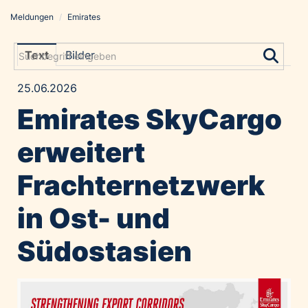
Meldungen
/
Emirates
Meldungen
Grayling Agentur
Text
Bilder
ADVANTAGE AUSTRIA
25.06.2026
Alawyer
Emirates SkyCargo
Amadeus Austrian Music Awards
Bolt
erweitert
Constantia Flexibles
Frachternetzwerk
Costa Kreuzfahrten
Coveris
in Ost- und
Emirates
Südostasien
Expo 2025 Osaka
Financial Times
GE HealthCare