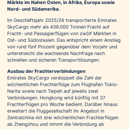
Märkte im Nahen Osten, in Afrika, Europa sowie
Palfinger AG
Nord- und Südamerika.
Polestar
Im Geschäftsjahr 2025/26 transportierte Emirates
REXEL Austria
SkyCargo mehr als 439.000 Tonnen Fracht auf
Starbucks
Fracht- und Passagierflügen von zwölf Märkten in
Ost- und Südostasien. Das entspricht einem Anstieg
Superbrands Austria
von rund fünf Prozent gegenüber dem Vorjahr und
Tante Fanny
unterstreicht die wachsende Nachfrage nach
Vollpension
schnellen und sicheren Transportlösungen.
win2day
Ausbau der Frachterverbindungen
Wolt
Emirates SkyCargo verdoppelt die Zahl der
wöchentlichen Frachterflüge zum Flughafen Tokio-
woom bikes
Narita sowie nach Taipeh auf jeweils zwei
Kontakt
Verbindungen. Hongkong wird künftig mit 37
Frachterflügen pro Woche bedient. Darüber hinaus
erweitert die Fluggesellschaft ihr Angebot in
Zentralchina mit drei wöchentlichen Frachterflügen
ab Zhengzhou und nimmt die Verbindung ab