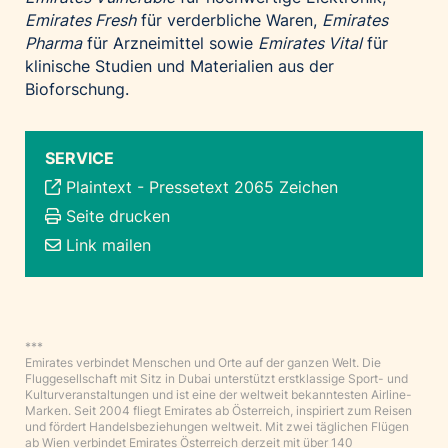
Emirates Fresh
für verderbliche Waren,
Emirates
Pharma
für Arzneimittel sowie
Emirates Vital
für
klinische Studien und Materialien aus der
Bioforschung.
SERVICE
Plaintext
-
Pressetext 2065 Zeichen
Seite drucken
Link mailen
***
Emirates verbindet Menschen und Orte auf der ganzen Welt. Die
Fluggesellschaft mit Sitz in Dubai unterstützt erstklassige Sport- und
Kulturveranstaltungen und ist eine der weltweit bekanntesten Airline-
Marken. Seit 2004 fliegt Emirates ab Österreich, inspiriert zum Reisen
und fördert Handelsbeziehungen weltweit. Mit zwei täglichen Flügen
ab Wien verbindet Emirates Österreich derzeit mit über 140