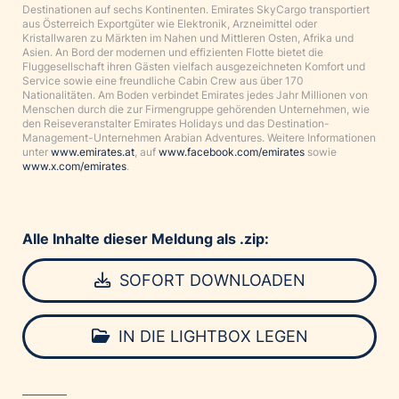
Destinationen auf sechs Kontinenten. Emirates SkyCargo transportiert
aus Österreich Exportgüter wie Elektronik, Arzneimittel oder
Kristallwaren zu Märkten im Nahen und Mittleren Osten, Afrika und
Asien. An Bord der modernen und effizienten Flotte bietet die
Fluggesellschaft ihren Gästen vielfach ausgezeichneten Komfort und
Service sowie eine freundliche Cabin Crew aus über 170
Nationalitäten. Am Boden verbindet Emirates jedes Jahr Millionen von
Menschen durch die zur Firmengruppe gehörenden Unternehmen, wie
den Reiseveranstalter Emirates Holidays und das Destination-
Management-Unternehmen Arabian Adventures. Weitere Informationen
unter
www.emirates.at
, auf
www.facebook.com/emirates
sowie
www.x.com/emirates
.
Alle Inhalte dieser Meldung als .zip:
SOFORT DOWNLOADEN
IN DIE LIGHTBOX LEGEN