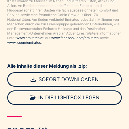
Kristallwaren zu Märkten im Nahen und Mittleren Osten, Afrika und
Asien. An Bord der modernen und effizienten Flotte bietet die
Fluggesellschaft ihren Gästen vielfach ausgezeichneten Komfort und
Service sowie eine freundliche Cabin Crew aus über 170
Nationalitäten. Am Boden verbindet Emirates jedes Jahr Millionen von
Menschen durch die zur Firmengruppe gehörenden Unternehmen, wie
den Reiseveranstalter Emirates Holidays und das Destination-
Management-Unternehmen Arabian Adventures. Weitere Informationen
unter
www.emirates.at
, auf
www.facebook.com/emirates
sowie
www.x.com/emirates
.
Alle Inhalte dieser Meldung als .zip:
SOFORT DOWNLOADEN
IN DIE LIGHTBOX LEGEN