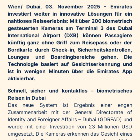
Wien/ Dubai, 03. November 2025 –
Emirates
Palfinger AG
investiert weiter in innovative Lösungen für ein
Polestar
nahtloses Reiseerlebnis: Mit über 200 biometrisch
REXEL Austria
gesteuerten Kameras am Terminal 3 des Dubai
International Airport (DXB) können Passagiere
Starbucks
künftig ganz ohne Griff zum Reisepass oder der
Superbrands Austria
Bordkarte durch Check-in, Sicherheitskontrollen,
Tante Fanny
Lounges und Boardingbereiche gehen. Die
Technologie basiert auf Gesichtserkennung und
Vollpension
ist in wenigen Minuten über die Emirates App
win2day
aktivierbar.
Wolt
Schnell, sicher und kontaktlos – biometrisches
woom bikes
Reisen in Dubai
Das neue System ist Ergebnis einer engen
Kontakt
Zusammenarbeit mit der General Directorate of
Identity and Foreigner Affairs – Dubai (GDRFAD) und
wurde mit einer Investition von 23 Millionen USD
umgesetzt. Die Kameras erkennen das Gesicht eines