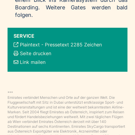
Boarding. Weitere Gates werden bald
folgen.
SERVICE
Plaintext
-
Pressetext 2285 Zeichen
Seite drucken
Link mailen
***
Emirates verbindet Menschen und Orte auf der ganzen Welt. Die
Fluggesellschaft mit Sitz in Dubai unterstützt erstklassige Sport- und
Kulturveranstaltungen und ist eine der weltweit bekanntesten Airline-
Marken. Seit 2004 fliegt Emirates ab Österreich, inspiriert zum Reisen
und fördert Handelsbeziehungen weltweit. Mit zwei täglichen Flügen
ab Wien verbindet Emirates Österreich derzeit mit über 140
Destinationen auf sechs Kontinenten. Emirates SkyCargo transportiert
aus Österreich Exportgüter wie Elektronik, Arzneimittel oder