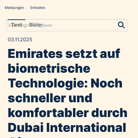
Meldungen
/
Emirates
Meldungen
Grayling Agentur
Text
Bilder
ADVANTAGE AUSTRIA
03.11.2025
Alawyer
Emirates setzt auf
Amadeus Austrian Music Awards
Bolt
biometrische
Constantia Flexibles
Technologie: Noch
Costa Kreuzfahrten
Coveris
schneller und
Emirates
komfortabler durch
Expo 2025 Osaka
Financial Times
Dubai International
GE HealthCare