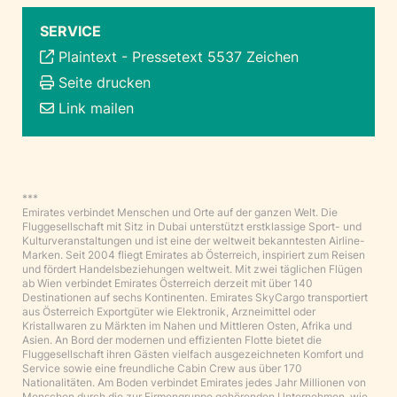
SERVICE
Plaintext
-
Pressetext 5537 Zeichen
Seite drucken
Link mailen
***
Emirates verbindet Menschen und Orte auf der ganzen Welt. Die
Fluggesellschaft mit Sitz in Dubai unterstützt erstklassige Sport- und
Kulturveranstaltungen und ist eine der weltweit bekanntesten Airline-
Marken. Seit 2004 fliegt Emirates ab Österreich, inspiriert zum Reisen
und fördert Handelsbeziehungen weltweit. Mit zwei täglichen Flügen
ab Wien verbindet Emirates Österreich derzeit mit über 140
Destinationen auf sechs Kontinenten. Emirates SkyCargo transportiert
aus Österreich Exportgüter wie Elektronik, Arzneimittel oder
Kristallwaren zu Märkten im Nahen und Mittleren Osten, Afrika und
Asien. An Bord der modernen und effizienten Flotte bietet die
Fluggesellschaft ihren Gästen vielfach ausgezeichneten Komfort und
Service sowie eine freundliche Cabin Crew aus über 170
Nationalitäten. Am Boden verbindet Emirates jedes Jahr Millionen von
Menschen durch die zur Firmengruppe gehörenden Unternehmen, wie