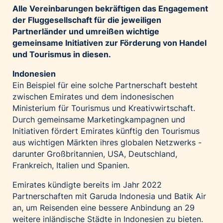
Alle Vereinbarungen bekräftigen das Engagement
Palfinger AG
der Fluggesellschaft für die jeweiligen
Polestar
Partnerländer und umreißen wichtige
REXEL Austria
gemeinsame Initiativen zur Förderung von Handel
und Tourismus in diesen.
Starbucks
Superbrands Austria
Indonesien
Ein Beispiel für eine solche Partnerschaft besteht
Tante Fanny
zwischen Emirates und dem indonesischen
Vollpension
Ministerium für Tourismus und Kreativwirtschaft.
win2day
Durch gemeinsame Marketingkampagnen und
Initiativen fördert Emirates künftig den Tourismus
Wolt
aus wichtigen Märkten ihres globalen Netzwerks -
woom bikes
darunter Großbritannien, USA, Deutschland,
Frankreich, Italien und Spanien.
Kontakt
Emirates kündigte bereits im Jahr 2022
Partnerschaften mit Garuda Indonesia und Batik Air
an, um Reisenden eine bessere Anbindung an 29
weitere inländische Städte in Indonesien zu bieten.