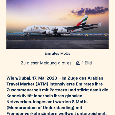
Home of Work
Huawei Consumer Business Group
IT:U
JP Immobilien
JYSK
Kroatische Zentrale für Tourismus
List Holding Gruppe
Emirates MoUs
Marble House
Zu dieser Meldung gibt es:
1 Bild
Mediaplus
Microsoft
Wien/Dubai, 17. Mai 2023
– Im Zuge des Arabian
Mondelēz Österreich
Travel Market (ATM) intensivierte Emirates ihre
Muse Electronics
Zusammenarbeit mit Partnern und stärkt damit die
Konnektivität innerhalb ihres globalen
Neuroth
Netzwerkes. Insgesamt wurden 8 MoUs
öbv – Österreichischer Bundesverlag
(Memorandum of Understanding) mit
Ökopharm
Fremdenverkehrsämtern weltweit unterzeichnet.