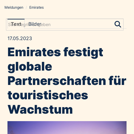
Meldungen
/
Emirates
Meldungen
Grayling Agentur
Text
Bilder
ADVANTAGE AUSTRIA
17.05.2023
Alawyer
Emirates festigt
Amadeus Austrian Music Awards
Bolt
globale
Constantia Flexibles
Partnerschaften für
Costa Kreuzfahrten
Coveris
touristisches
Emirates
Wachstum
Expo 2025 Osaka
Financial Times
GE HealthCare