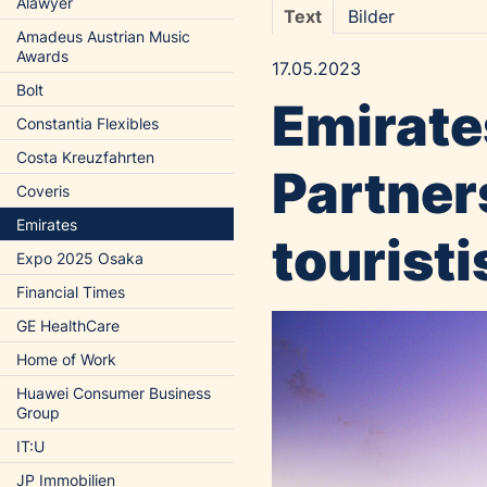
Alawyer
Text
Bilder
Amadeus Austrian Music
Awards
17.05.2023
Bolt
Emirates
Constantia Flexibles
Costa Kreuzfahrten
Partner
Coveris
Emirates
tourist
Expo 2025 Osaka
Financial Times
GE HealthCare
Home of Work
Huawei Consumer Business
Group
IT:U
JP Immobilien