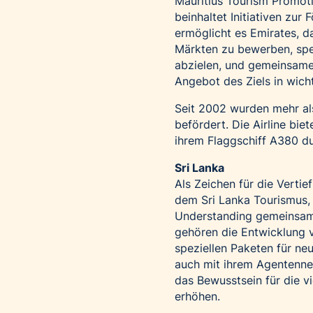
Mauritius Tourism Promot
beinhaltet Initiativen zu
ermöglicht es Emirates, d
Märkten zu bewerben, spe
abzielen, und gemeinsame 
Angebot des Ziels in wich
Seit 2002 wurden mehr als
befördert. Die Airline bie
ihrem Flaggschiff A380 d
Sri Lanka
Als Zeichen für die Verti
dem Sri Lanka Tourismus,
Understanding gemeinsame
gehören die Entwicklung 
speziellen Paketen für n
auch mit ihrem Agentenne
das Bewusstsein für die v
erhöhen.