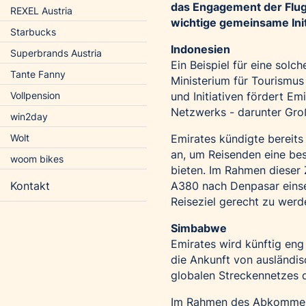
das Engagement der Flugg
REXEL Austria
wichtige gemeinsame Init
Starbucks
Indonesien
Superbrands Austria
Ein Beispiel für eine sol
Tante Fanny
Ministerium für Tourismu
Vollpension
und Initiativen fördert E
Netzwerks - darunter Groß
win2day
Wolt
Emirates kündigte bereits
an, um Reisenden eine bes
woom bikes
bieten. Im Rahmen dieser 
Kontakt
A380 nach Denpasar einse
Reiseziel gerecht zu werd
Simbabwe
Emirates wird künftig en
die Ankunft von ausländis
globalen Streckennetzes d
Im Rahmen des Abkommens