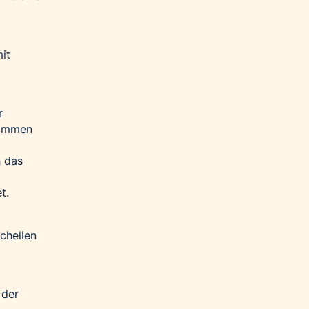
it
r
kommen
h das
t.
chellen
 der