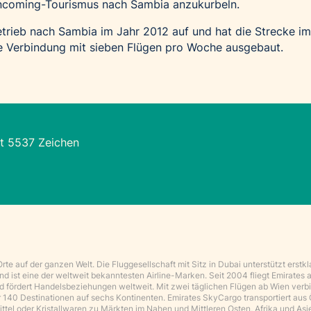
Incoming-Tourismus nach Sambia anzukurbeln.
trieb nach Sambia im Jahr 2012 auf und hat die Strecke im
he Verbindung mit sieben Flügen pro Woche ausgebaut.
t 5537 Zeichen
e auf der ganzen Welt. Die Fluggesellschaft mit Sitz in Dubai unterstützt erstkl
d ist eine der weltweit bekanntesten Airline-Marken. Seit 2004 fliegt Emirates 
und fördert Handelsbeziehungen weltweit. Mit zwei täglichen Flügen ab Wien verb
r 140 Destinationen auf sechs Kontinenten. Emirates SkyCargo transportiert aus 
ittel oder Kristallwaren zu Märkten im Nahen und Mittleren Osten, Afrika und Asi