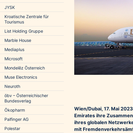
JYSK
Kroatische Zentrale für
Tourismus
List Holding Gruppe
Marble House
Mediaplus
Microsoft
Mondelēz Österreich
Muse Electronics
Neuroth
öbv – Österreichischer
Bundesverlag
Wien/Dubai, 17. Mai 2023
Ökopharm
Emirates ihre Zusammenar
Palfinger AG
ihres globalen Netzwer
Polestar
mit Fremdenverkehrsämte