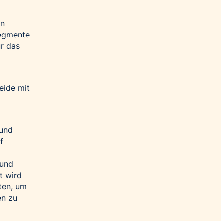
en
segmente
ür das
beide mit
 und
f
 und
t wird
ten, um
en zu