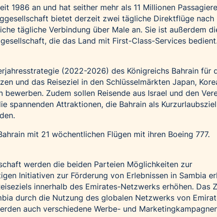
seit 1986 an und hat seither mehr als 11 Millionen Passagier
ggesellschaft bietet derzeit zwei tägliche Direktflüge nach
che tägliche Verbindung über Male an. Sie ist außerdem di
ggesellschaft, die das Land mit First-Class-Services bedient
erjahresstrategie (2022-2026) des Königreichs Bahrain für 
zen und das Reiseziel in den Schlüsselmärkten Japan, Kore
n bewerben. Zudem sollen Reisende aus Israel und den Vere
e spannenden Attraktionen, die Bahrain als Kurzurlaubsziel 
den.
Bahrain mit 21 wöchentlichen Flügen mit ihren Boeing 777.
schaft werden die beiden Parteien Möglichkeiten zur
gen Initiativen zur Förderung von Erlebnissen in Sambia e
eiseziels innerhalb des Emirates-Netzwerks erhöhen. Das Zie
mbia durch die Nutzung des globalen Netzwerks von Emirat
 werden auch verschiedene Werbe- und Marketingkampagnen