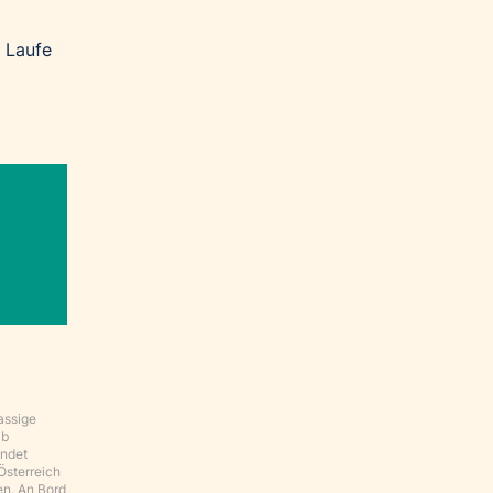
 Laufe
assige
ab
indet
Österreich
en. An Bord