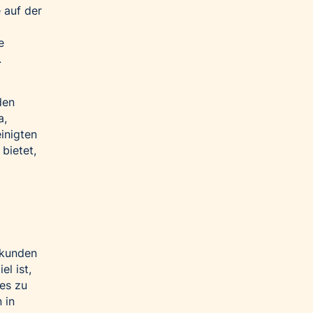
e auf der
e
.
den
a,
inigten
bietet,
rkunden
l ist,
es zu
 in