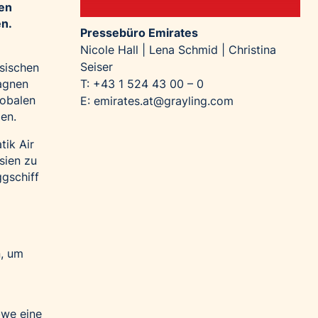
ßen
en.
Pressebüro Emirates
Nicole Hall | Lena Schmid | Christina
Seiser
esischen
T: +43 1 524 43 00 – 0
agnen
lobalen
E:
emirates.at@grayling.com
en.
tik Air
sien zu
gschiff
n, um
we eine