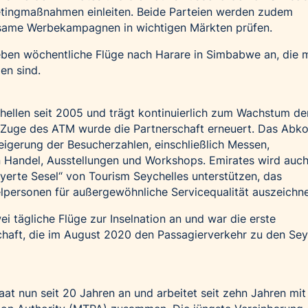
tingmaßnahmen einleiten. Beide Parteien werden zudem
same Werbekampagnen in wichtigen Märkten prüfen.
ieben wöchentliche Flüge nach Harare in Simbabwe an, die m
en sind.
hellen seit 2005 und trägt kontinuierlich zum Wachstum de
 Zuge des ATM wurde die Partnerschaft erneuert. Das Ab
teigerung der Besucherzahlen, einschließlich Messen,
n Handel, Ausstellungen und Workshops. Emirates wird auc
yerte Sesel“ von Tourism Seychelles unterstützen, das
lpersonen für außergewöhnliche Servicequalität auszeichne
ei tägliche Flüge zur Inselnation an und war die erste
schaft, die im August 2020 den Passagierverkehr zu den Sey
taat nun seit 20 Jahren an und arbeitet seit zehn Jahren mit