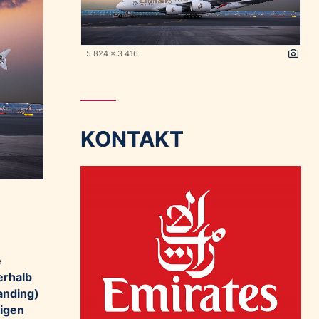
5 824 x 3 416
KONTAKT
e
erhalb
anding)
tigen