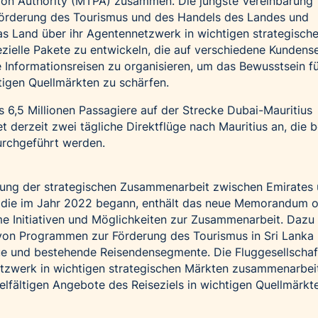
ion Authority (MTPA) zusammen. Die jüngste Vereinbarung
r Förderung des Tourismus und des Handels des Landes und
as Land über ihr Agentennetzwerk in wichtigen strategisch
zielle Pakete zu entwickeln, die auf verschiedene Kunden
Informationsreisen zu organisieren, um das Bewusstsein f
tigen Quellmärkten zu schärfen.
 6,5 Millionen Passagiere auf der Strecke Dubai-Mauritius
tet derzeit zwei tägliche Direktflüge nach Mauritius an, die 
urchgeführt werden.
efung der strategischen Zusammenarbeit zwischen Emirates
 die im Jahr 2022 begann, enthält das neue Memorandum o
 Initiativen und Möglichkeiten zur Zusammenarbeit. Dazu
von Programmen zur Förderung des Tourismus in Sri Lanka
eue und bestehende Reisendensegmente. Die Fluggesellschaf
tzwerk in wichtigen strategischen Märkten zusammenarbei
ielfältigen Angebote des Reiseziels in wichtigen Quellmärkt