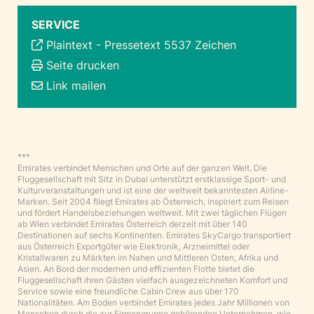
SERVICE
Plaintext
-
Pressetext 5537 Zeichen
Seite drucken
Link mailen
***
Emirates verbindet Menschen und Orte auf der ganzen Welt. Die
Fluggesellschaft mit Sitz in Dubai unterstützt erstklassige Sport- und
Kulturveranstaltungen und ist eine der weltweit bekanntesten Airline-
Marken. Seit 2004 fliegt Emirates ab Österreich, inspiriert zum Reisen
und fördert Handelsbeziehungen weltweit. Mit zwei täglichen Flügen
ab Wien verbindet Emirates Österreich derzeit mit über 140
Destinationen auf sechs Kontinenten. Emirates SkyCargo transportiert
aus Österreich Exportgüter wie Elektronik, Arzneimittel oder
Kristallwaren zu Märkten im Nahen und Mittleren Osten, Afrika und
Asien. An Bord der modernen und effizienten Flotte bietet die
Fluggesellschaft ihren Gästen vielfach ausgezeichneten Komfort und
Service sowie eine freundliche Cabin Crew aus über 170
Nationalitäten. Am Boden verbindet Emirates jedes Jahr Millionen von
Menschen durch die zur Firmengruppe gehörenden Unternehmen, wie