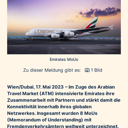
Home of Work
Huawei Consumer Business Group
IT:U
JP Immobilien
JYSK
Kroatische Zentrale für Tourismus
List Holding Gruppe
Emirates MoUs
Marble House
Zu dieser Meldung gibt es:
1 Bild
Mediaplus
Microsoft
Wien/Dubai, 17. Mai 2023
– Im Zuge des Arabian
Mondelēz Österreich
Travel Market (ATM) intensivierte Emirates ihre
Muse Electronics
Zusammenarbeit mit Partnern und stärkt damit die
Konnektivität innerhalb ihres globalen
Neuroth
Netzwerkes. Insgesamt wurden 8 MoUs
öbv – Österreichischer Bundesverlag
(Memorandum of Understanding) mit
Ökopharm
Fremdenverkehrsämtern weltweit unterzeichnet.