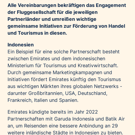
Alle Vereinbarungen bekräftigen das Engagement
Palfinger AG
der Fluggesellschaft für die jeweiligen
Polestar
Partnerländer und umreißen wichtige
REXEL Austria
gemeinsame Initiativen zur Förderung von Handel
und Tourismus in diesen.
Starbucks
Superbrands Austria
Indonesien
Ein Beispiel für eine solche Partnerschaft besteht
Tante Fanny
zwischen Emirates und dem indonesischen
Vollpension
Ministerium für Tourismus und Kreativwirtschaft.
win2day
Durch gemeinsame Marketingkampagnen und
Initiativen fördert Emirates künftig den Tourismus
Wolt
aus wichtigen Märkten ihres globalen Netzwerks -
woom bikes
darunter Großbritannien, USA, Deutschland,
Frankreich, Italien und Spanien.
Kontakt
Emirates kündigte bereits im Jahr 2022
Partnerschaften mit Garuda Indonesia und Batik Air
an, um Reisenden eine bessere Anbindung an 29
weitere inländische Städte in Indonesien zu bieten.