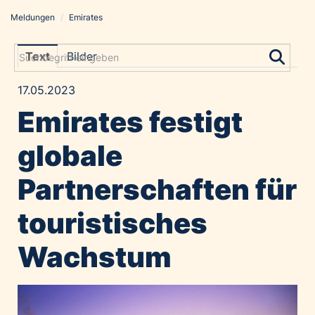
Meldungen
/
Emirates
Meldungen
Grayling Agentur
Text
Bilder
ADVANTAGE AUSTRIA
17.05.2023
Alawyer
Emirates festigt
Amadeus Austrian Music Awards
Bolt
globale
Constantia Flexibles
Partnerschaften für
Costa Kreuzfahrten
Coveris
touristisches
Emirates
Wachstum
Expo 2025 Osaka
Financial Times
GE HealthCare