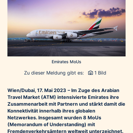
Home of Work
Huawei Consumer Business Group
IT:U
JP Immobilien
JYSK
Kroatische Zentrale für Tourismus
List Holding Gruppe
Emirates MoUs
Marble House
Zu dieser Meldung gibt es:
1 Bild
Mediaplus
Microsoft
Wien/Dubai, 17. Mai 2023
– Im Zuge des Arabian
Mondelēz Österreich
Travel Market (ATM) intensivierte Emirates ihre
Muse Electronics
Zusammenarbeit mit Partnern und stärkt damit die
Konnektivität innerhalb ihres globalen
Neuroth
Netzwerkes. Insgesamt wurden 8 MoUs
öbv – Österreichischer Bundesverlag
(Memorandum of Understanding) mit
Ökopharm
Fremdenverkehrsämtern weltweit unterzeichnet.