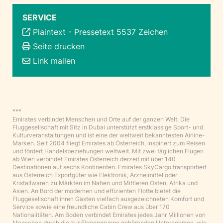
SERVICE
Plaintext
-
Pressetext 5537 Zeichen
Seite drucken
Link mailen
***
Emirates verbindet Menschen und Orte auf der ganzen Welt. Die
Fluggesellschaft mit Sitz in Dubai unterstützt erstklassige Sport- und
Kulturveranstaltungen und ist eine der weltweit bekanntesten Airline-
Marken. Seit 2004 fliegt Emirates ab Österreich, inspiriert zum Reisen
und fördert Handelsbeziehungen weltweit. Mit zwei täglichen Flügen
ab Wien verbindet Emirates Österreich derzeit mit über 140
Destinationen auf sechs Kontinenten. Emirates SkyCargo transportiert
aus Österreich Exportgüter wie Elektronik, Arzneimittel oder
Kristallwaren zu Märkten im Nahen und Mittleren Osten, Afrika und
Asien. An Bord der modernen und effizienten Flotte bietet die
Fluggesellschaft ihren Gästen vielfach ausgezeichneten Komfort und
Service sowie eine freundliche Cabin Crew aus über 170
Nationalitäten. Am Boden verbindet Emirates jedes Jahr Millionen von
Menschen durch die zur Firmengruppe gehörenden Unternehmen, wie