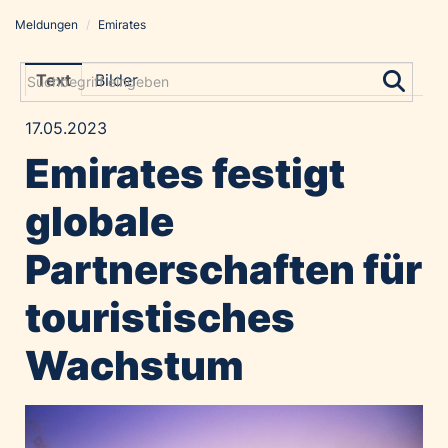
Meldungen
/
Emirates
Meldungen
Grayling Agentur
Text
Bilder
ADVANTAGE AUSTRIA
17.05.2023
Alawyer
Emirates festigt
Amadeus Austrian Music Awards
Bolt
globale
Constantia Flexibles
Partnerschaften für
Costa Kreuzfahrten
Coveris
touristisches
Emirates
Wachstum
Expo 2025 Osaka
Financial Times
GE HealthCare