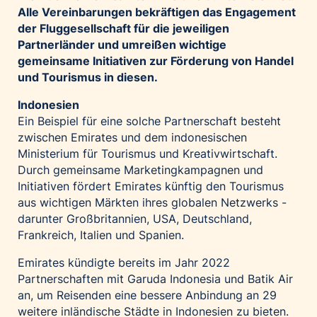
Alle Vereinbarungen bekräftigen das Engagement
Palfinger AG
der Fluggesellschaft für die jeweiligen
Polestar
Partnerländer und umreißen wichtige
REXEL Austria
gemeinsame Initiativen zur Förderung von Handel
und Tourismus in diesen.
Starbucks
Superbrands Austria
Indonesien
Ein Beispiel für eine solche Partnerschaft besteht
Tante Fanny
zwischen Emirates und dem indonesischen
Vollpension
Ministerium für Tourismus und Kreativwirtschaft.
win2day
Durch gemeinsame Marketingkampagnen und
Initiativen fördert Emirates künftig den Tourismus
Wolt
aus wichtigen Märkten ihres globalen Netzwerks -
woom bikes
darunter Großbritannien, USA, Deutschland,
Frankreich, Italien und Spanien.
Kontakt
Emirates kündigte bereits im Jahr 2022
Partnerschaften mit Garuda Indonesia und Batik Air
an, um Reisenden eine bessere Anbindung an 29
weitere inländische Städte in Indonesien zu bieten.