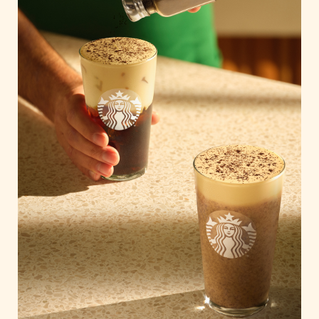
Home of Work
Huawei Consumer Business Group
IT:U
JP Immobilien
JYSK
Kroatische Zentrale für Tourismus
List Holding Gruppe
Marble House
Mediaplus
Microsoft
Mondelēz Österreich
Muse Electronics
Neuroth
öbv – Österreichischer Bundesverlag
Ökopharm