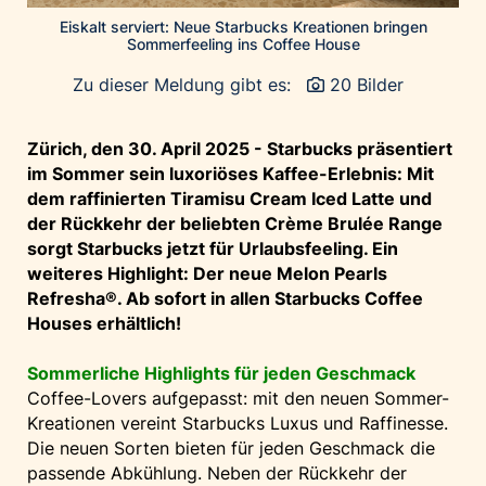
Palfinger AG
Eiskalt serviert: Neue Starbucks Kreationen bringen
Sommerfeeling ins Coffee House
Polestar
Zu dieser Meldung gibt es:
20 Bilder
REXEL Austria
Starbucks
Zürich, den 30. April 2025 - Starbucks präsentiert
Superbrands Austria
im Sommer sein luxoriöses Kaffee-Erlebnis: Mit
Tante Fanny
dem raffinierten Tiramisu Cream Iced Latte und
der Rückkehr der beliebten
Crème Brulée Range
Vollpension
sorgt Starbucks jetzt für Urlaubsfeeling. Ein
win2day
weiteres Highlight: Der neue Melon Pearls
Wolt
Refresha
®
. Ab sofort in allen Starbucks Coffee
Houses erhältlich!
woom bikes
Kontakt
Sommerliche Highlights für jeden Geschmack
Coffee-Lovers aufgepasst: mit den neuen Sommer-
Kreationen vereint Starbucks Luxus und Raffinesse.
Die neuen Sorten bieten für jeden Geschmack die
passende Abkühlung. Neben der Rückkehr der