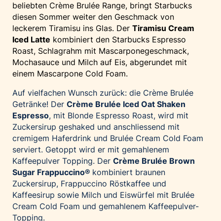
beliebten Crème Brulée Range, bringt Starbucks
diesen Sommer weiter den Geschmack von
leckerem Tiramisu ins Glas. Der
Tiramisu Cream
Iced Latte
kombiniert den Starbucks Espresso
Roast, Schlagrahm mit Mascarponegeschmack,
Mochasauce und Milch auf Eis, abgerundet mit
einem Mascarpone Cold Foam.
Auf vielfachen Wunsch zurück: die Crème Brulée
Getränke! Der
Crème Brulée Iced Oat Shaken
Espresso
, mit Blonde Espresso Roast, wird mit
Zuckersirup geshaked und anschliessend mit
cremigem Haferdrink und Brulée Cream Cold Foam
serviert. Getoppt wird er mit gemahlenem
Kaffeepulver Topping. Der
Crème Brulée Brown
Sugar Frappuccino
®
kombiniert braunen
Zuckersirup, Frappuccino Röstkaffee und
Kaffeesirup sowie Milch und Eiswürfel mit Brulée
Cream Cold Foam und gemahlenem Kaffeepulver-
Topping.