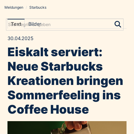
Meldungen
/
Starbucks
Meldungen
Grayling Agentur
Text
Bilder
ADVANTAGE AUSTRIA
30.04.2025
Alawyer
Eiskalt serviert:
Amadeus Austrian Music Awards
Bolt
Neue Starbucks
Constantia Flexibles
Kreationen bringen
Costa Kreuzfahrten
Coveris
Sommerfeeling ins
Emirates
Coffee House
Expo 2025 Osaka
Financial Times
GE HealthCare