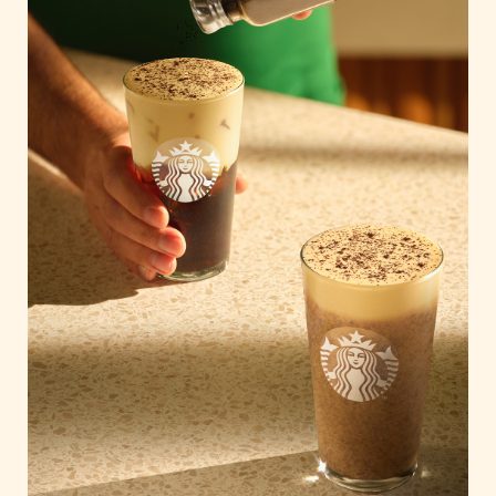
Home of Work
Huawei Consumer Business Group
IT:U
JP Immobilien
JYSK
Kroatische Zentrale für Tourismus
List Holding Gruppe
Marble House
Mediaplus
Microsoft
Mondelēz Österreich
Muse Electronics
Neuroth
öbv – Österreichischer Bundesverlag
Ökopharm