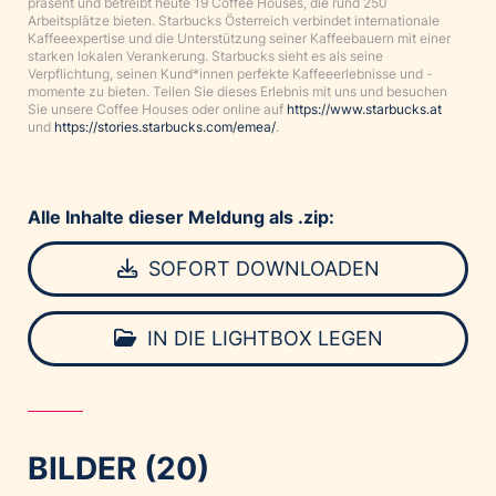
präsent und betreibt heute 19 Coffee Houses, die rund 250
Arbeitsplätze bieten. Starbucks Österreich verbindet internationale
Kaffeeexpertise und die Unterstützung seiner Kaffeebauern mit einer
starken lokalen Verankerung. Starbucks sieht es als seine
Verpflichtung, seinen Kund*innen perfekte Kaffeeerlebnisse und -
momente zu bieten. Teilen Sie dieses Erlebnis mit uns und besuchen
Sie unsere Coffee Houses oder online auf
https://www.starbucks.at
und
https://stories.starbucks.com/emea/
.
Alle Inhalte dieser Meldung als .zip:
SOFORT DOWNLOADEN
IN DIE LIGHTBOX LEGEN
BILDER (20)