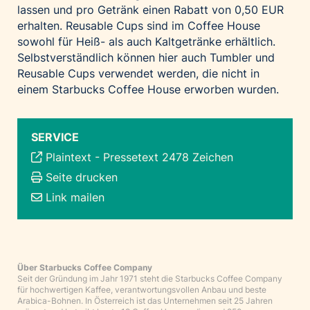
lassen und pro Getränk einen Rabatt von 0,50 EUR
erhalten. Reusable Cups sind im Coffee House
sowohl für Heiß- als auch Kaltgetränke erhältlich.
Selbstverständlich können hier auch Tumbler und
Reusable Cups verwendet werden, die nicht in
einem Starbucks Coffee House erworben wurden.
SERVICE
Plaintext
-
Pressetext 2478 Zeichen
Seite drucken
Link mailen
Über Starbucks Coffee Company
Seit der Gründung im Jahr 1971 steht die Starbucks Coffee Company
für hochwertigen Kaffee, verantwortungsvollen Anbau und beste
Arabica-Bohnen. In Österreich ist das Unternehmen seit 25 Jahren