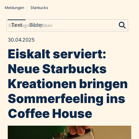
Meldungen
/
Starbucks
Meldungen
Grayling Agentur
Text
Bilder
ADVANTAGE AUSTRIA
30.04.2025
Alawyer
Eiskalt serviert:
Amadeus Austrian Music Awards
Bolt
Neue Starbucks
Constantia Flexibles
Kreationen bringen
Costa Kreuzfahrten
Coveris
Sommerfeeling ins
Emirates
Coffee House
Expo 2025 Osaka
Financial Times
GE HealthCare