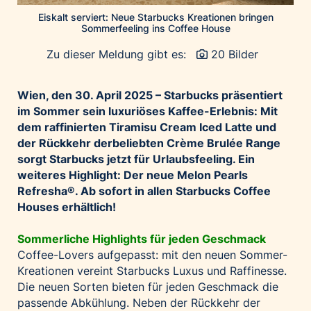
Palfinger AG
Eiskalt serviert: Neue Starbucks Kreationen bringen
Sommerfeeling ins Coffee House
Polestar
Zu dieser Meldung gibt es:
20 Bilder
REXEL Austria
Starbucks
Wien, den 30.
April 2025 – Starbucks präsentiert
Superbrands Austria
im Sommer sein luxuriöses Kaffee-Erlebnis: Mit
Tante Fanny
dem raffinierten Tiramisu Cream Iced Latte und
der Rückkehr der
beliebten Crème Brulée Range
Vollpension
sorgt Starbucks jetzt für Urlaubsfeeling. Ein
win2day
weiteres Highlight: Der neue Melon Pearls
Wolt
Refresha
®. Ab sofort in allen Starbucks Coffee
Houses erhältlich!
woom bikes
Kontakt
Sommerliche Highlights für jeden Geschmack
Coffee-Lovers aufgepasst: mit den neuen Sommer-
Kreationen vereint Starbucks Luxus und Raffinesse.
Die neuen Sorten bieten für jeden Geschmack die
passende Abkühlung. Neben der Rückkehr der