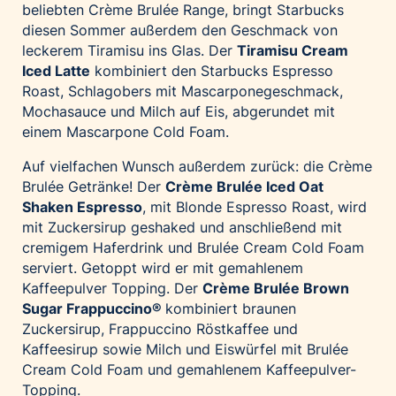
beliebten Crème Brulée Range, bringt Starbucks
diesen Sommer außerdem den Geschmack von
leckerem Tiramisu ins Glas. Der
Tiramisu Cream
Iced Latte
kombiniert den Starbucks Espresso
Roast, Schlagobers mit Mascarponegeschmack,
Mochasauce und Milch auf Eis, abgerundet mit
einem Mascarpone Cold Foam.
Auf vielfachen Wunsch außerdem zurück: die Crème
Brulée Getränke! Der
Crème Brulée Iced Oat
Shaken Espresso
, mit Blonde Espresso Roast, wird
mit Zuckersirup geshaked und anschließend mit
cremigem Haferdrink und Brulée Cream Cold Foam
serviert. Getoppt wird er mit gemahlenem
Kaffeepulver Topping. Der
Crème Brulée Brown
Sugar Frappuccino
®
kombiniert braunen
Zuckersirup, Frappuccino Röstkaffee und
Kaffeesirup sowie Milch und Eiswürfel mit Brulée
Cream Cold Foam und gemahlenem Kaffeepulver-
Topping.