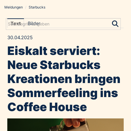
Meldungen
/
Starbucks
Meldungen
Grayling Agentur
Text
Bilder
ADVANTAGE AUSTRIA
30.04.2025
Alawyer
Eiskalt serviert:
Amadeus Austrian Music Awards
Bolt
Neue Starbucks
Constantia Flexibles
Kreationen bringen
Costa Kreuzfahrten
Coveris
Sommerfeeling ins
Emirates
Coffee House
Expo 2025 Osaka
Financial Times
GE HealthCare