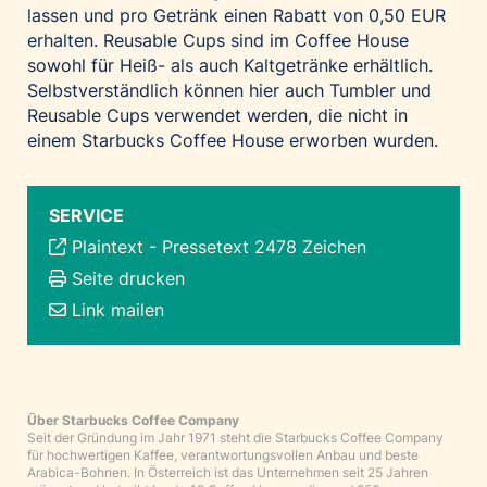
lassen und pro Getränk einen Rabatt von 0,50 EUR
erhalten. Reusable Cups sind im Coffee House
sowohl für Heiß- als auch Kaltgetränke erhältlich.
Selbstverständlich können hier auch Tumbler und
Reusable Cups verwendet werden, die nicht in
einem Starbucks Coffee House erworben wurden.
SERVICE
Plaintext
-
Pressetext 2478 Zeichen
Seite drucken
Link mailen
Über Starbucks Coffee Company
Seit der Gründung im Jahr 1971 steht die Starbucks Coffee Company
für hochwertigen Kaffee, verantwortungsvollen Anbau und beste
Arabica-Bohnen. In Österreich ist das Unternehmen seit 25 Jahren