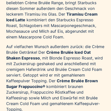
beliebten Crème Brulée Range, bringt Starbucks
diesen Sommer außerdem den Geschmack von
leckerem Tiramisu ins Glas. Der
Tiramisu Cream
Iced Latte
kombiniert den Starbucks Espresso
Roast, Schlagobers mit Mascarponegeschmack,
Mochasauce und Milch auf Eis, abgerundet mit
einem Mascarpone Cold Foam.
Auf vielfachen Wunsch außerdem zurück: die Crème
Brulée Getränke! Der
Crème Brulée Iced Oat
Shaken Espresso
, mit Blonde Espresso Roast, wird
mit Zuckersirup geshaked und anschließend mit
cremigem Haferdrink und Brulée Cream Cold Foam
serviert. Getoppt wird er mit gemahlenem
Kaffeepulver Topping. Der
Crème Brulée Brown
Sugar Frappuccino
®
kombiniert braunen
Zuckersirup, Frappuccino Röstkaffee und
Kaffeesirup sowie Milch und Eiswürfel mit Brulée
Cream Cold Foam und gemahlenem Kaffeepulver-
Topping.