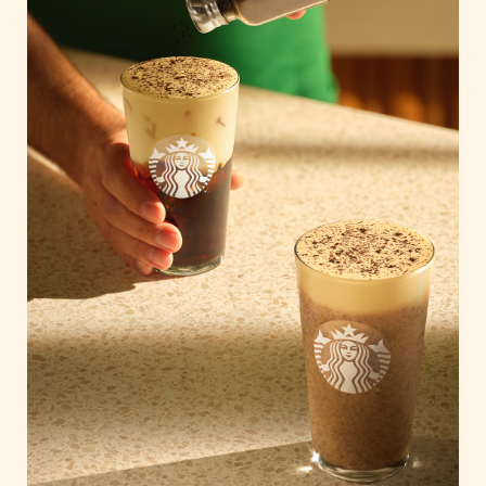
Home of Work
Huawei Consumer Business Group
IT:U
JP Immobilien
JYSK
Kroatische Zentrale für Tourismus
List Holding Gruppe
Marble House
Mediaplus
Microsoft
Mondelēz Österreich
Muse Electronics
Neuroth
öbv – Österreichischer Bundesverlag
Ökopharm