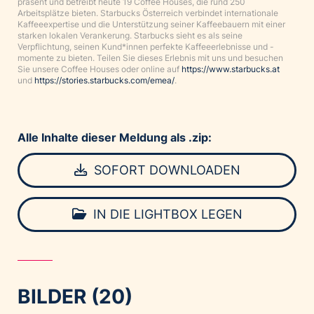
präsent und betreibt heute 19 Coffee Houses, die rund 250
Arbeitsplätze bieten. Starbucks Österreich verbindet internationale
Kaffeeexpertise und die Unterstützung seiner Kaffeebauern mit einer
starken lokalen Verankerung. Starbucks sieht es als seine
Verpflichtung, seinen Kund*innen perfekte Kaffeeerlebnisse und -
momente zu bieten. Teilen Sie dieses Erlebnis mit uns und besuchen
Sie unsere Coffee Houses oder online auf
https://www.starbucks.at
und
https://stories.starbucks.com/emea/
.
Alle Inhalte dieser Meldung als .zip:
SOFORT DOWNLOADEN
IN DIE LIGHTBOX LEGEN
BILDER (20)