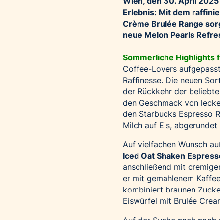
Wien, den 30.
April 2025
Erlebnis: Mit dem raffin
Crème Brulée Range sorgt 
neue Melon Pearls Refre
Sommerliche Highlights 
Coffee-Lovers aufgepasst
Raffinesse. Die neuen So
der Rückkehr der beliebt
den Geschmack von lecker
den Starbucks Espresso 
Milch auf Eis, abgerunde
Auf vielfachen Wunsch au
Iced Oat Shaken Espress
anschließend mit cremige
er mit gemahlenem Kaffee
kombiniert braunen Zucke
Eiswürfel mit Brulée Cre
Auf der Suche nach noch 