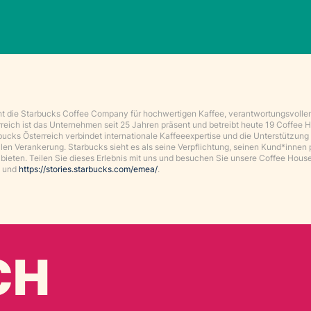
eht die Starbucks Coffee Company für hochwertigen Kaffee, verantwortungsvoll
reich ist das Unternehmen seit 25 Jahren präsent und betreibt heute 19 Coffee H
bucks Österreich verbindet internationale Kaffeeexpertise und die Unterstützung
len Verankerung. Starbucks sieht es als seine Verpflichtung, seinen Kund*innen 
ieten. Teilen Sie dieses Erlebnis mit uns und besuchen Sie unsere Coffee Hous
und
https://stories.starbucks.com/emea/
.
CH