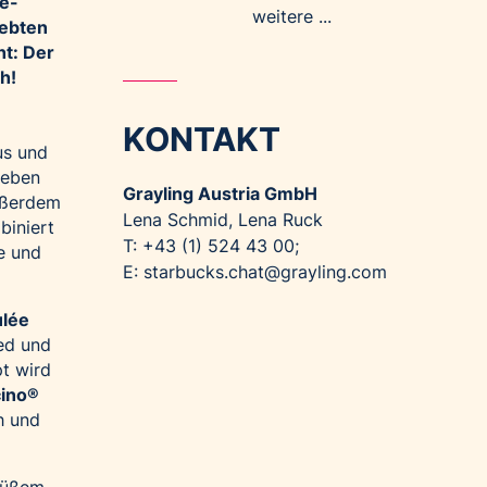
ee-
weitere ...
iebten
ht: Der
h!
KONTAKT
us und
Neben
Grayling Austria GmbH
ußerdem
Lena Schmid, Lena Ruck
iniert
T: +43 (1) 524 43 00;
e und
E:
starbucks.chat@grayling.com
lée
ed und
t wird
ino
®
h und
süßem