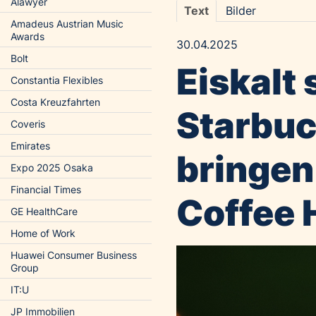
Alawyer
Text
Bilder
Amadeus Austrian Music
Awards
30.04.2025
Bolt
Eiskalt 
Constantia Flexibles
Costa Kreuzfahrten
Starbuc
Coveris
Emirates
bringen
Expo 2025 Osaka
Financial Times
Coffee 
GE HealthCare
Home of Work
Huawei Consumer Business
Group
IT:U
JP Immobilien