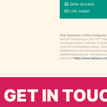
Seite drucken
Link mailen
Über Starbucks Coffee Company
Seit der Gründung im Jahr 1971 st
und beste Arabica-Bohnen. In Öster
rund 250 Arbeitsplätze bieten. Star
Kaffeebauern mit einer starken loka
Kaffeeerlebnisse und -momente zu b
online auf
https://www.starbucks.at
GET IN TOU