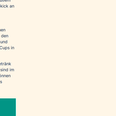
kick an
uen
t den
 und
Cups in
etränk
 sind im
können
ks