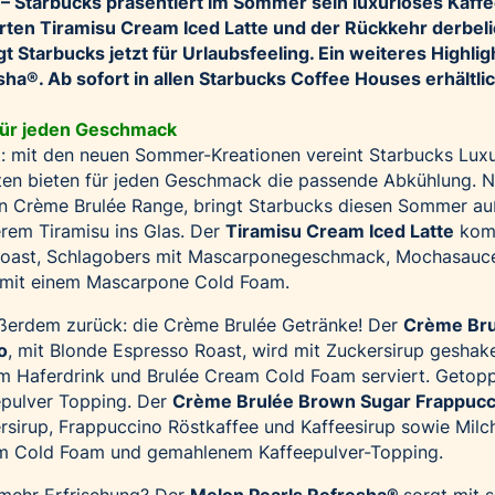
 – Starbucks präsentiert im Sommer sein luxuriöses Kaff
ierten Tiramisu Cream Iced Latte und der Rückkehr der
bel
Starbucks jetzt für Urlaubsfeeling. Ein weiteres Highlig
sha
®. Ab sofort in allen Starbucks Coffee Houses erhältlic
für jeden Geschmack
: mit den neuen Sommer-Kreationen vereint Starbucks Lux
rten bieten für jeden Geschmack die passende Abkühlung. 
en Crème Brulée Range, bringt Starbucks diesen Sommer a
em Tiramisu ins Glas. Der
Tiramisu Cream Iced Latte
komb
Roast, Schlagobers mit Mascarponegeschmack, Mochasauc
t mit einem Mascarpone Cold Foam.
ßerdem zurück: die Crème Brulée Getränke! Der
Crème Bru
o
, mit Blonde Espresso Roast, wird mit Zuckersirup geshak
m Haferdrink und Brulée Cream Cold Foam serviert. Getopp
pulver Topping. Der
Crème Brulée Brown Sugar Frappucc
rsirup, Frappuccino Röstkaffee und Kaffeesirup sowie Milc
am Cold Foam und gemahlenem Kaffeepulver-Topping.
mehr Erfrischung? Der
Melon Pearls Refresha
®
sorgt mit 