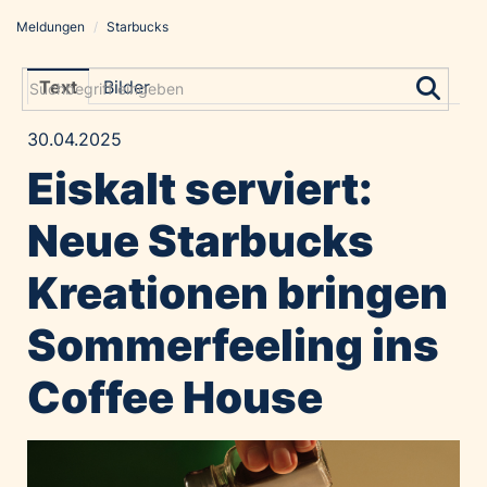
Meldungen
/
Starbucks
Meldungen
Grayling Agentur
Text
Bilder
ADVANTAGE AUSTRIA
30.04.2025
Alawyer
Eiskalt serviert:
Amadeus Austrian Music Awards
Bolt
Neue Starbucks
Constantia Flexibles
Kreationen bringen
Costa Kreuzfahrten
Coveris
Sommerfeeling ins
Emirates
Coffee House
Expo 2025 Osaka
Financial Times
GE HealthCare