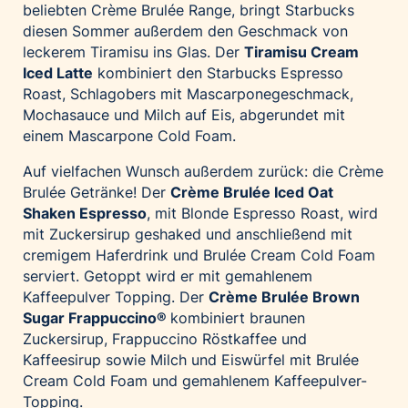
beliebten Crème Brulée Range, bringt Starbucks
diesen Sommer außerdem den Geschmack von
leckerem Tiramisu ins Glas. Der
Tiramisu Cream
Iced Latte
kombiniert den Starbucks Espresso
Roast, Schlagobers mit Mascarponegeschmack,
Mochasauce und Milch auf Eis, abgerundet mit
einem Mascarpone Cold Foam.
Auf vielfachen Wunsch außerdem zurück: die Crème
Brulée Getränke! Der
Crème Brulée Iced Oat
Shaken Espresso
, mit Blonde Espresso Roast, wird
mit Zuckersirup geshaked und anschließend mit
cremigem Haferdrink und Brulée Cream Cold Foam
serviert. Getoppt wird er mit gemahlenem
Kaffeepulver Topping. Der
Crème Brulée Brown
Sugar Frappuccino
®
kombiniert braunen
Zuckersirup, Frappuccino Röstkaffee und
Kaffeesirup sowie Milch und Eiswürfel mit Brulée
Cream Cold Foam und gemahlenem Kaffeepulver-
Topping.