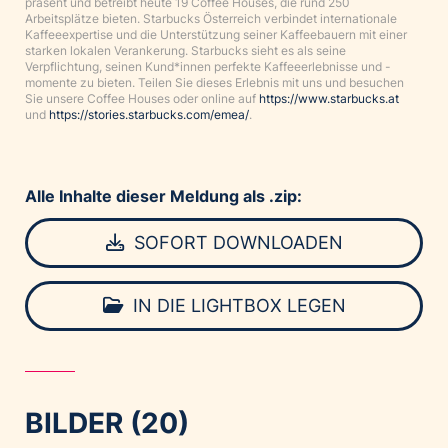
präsent und betreibt heute 19 Coffee Houses, die rund 250
Arbeitsplätze bieten. Starbucks Österreich verbindet internationale
Kaffeeexpertise und die Unterstützung seiner Kaffeebauern mit einer
starken lokalen Verankerung. Starbucks sieht es als seine
Verpflichtung, seinen Kund*innen perfekte Kaffeeerlebnisse und -
momente zu bieten. Teilen Sie dieses Erlebnis mit uns und besuchen
Sie unsere Coffee Houses oder online auf
https://www.starbucks.at
und
https://stories.starbucks.com/emea/
.
Alle Inhalte dieser Meldung als .zip:
SOFORT DOWNLOADEN
IN DIE LIGHTBOX LEGEN
BILDER (20)