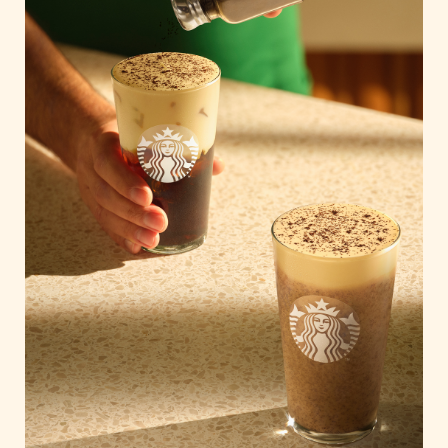
Home of Work
Huawei Consumer Business Group
IT:U
JP Immobilien
JYSK
Kroatische Zentrale für Tourismus
List Holding Gruppe
Marble House
Mediaplus
Microsoft
Mondelēz Österreich
Muse Electronics
Neuroth
öbv – Österreichischer Bundesverlag
Ökopharm