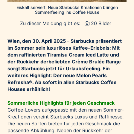
Palfinger AG
Eiskalt serviert: Neue Starbucks Kreationen bringen
Sommerfeeling ins Coffee House
Polestar
Zu dieser Meldung gibt es:
20 Bilder
REXEL Austria
Starbucks
Wien, den 30.
April 2025 – Starbucks präsentiert
Superbrands Austria
im Sommer sein luxuriöses Kaffee-Erlebnis: Mit
Tante Fanny
dem raffinierten Tiramisu Cream Iced Latte und
der Rückkehr der
beliebten Crème Brulée Range
Vollpension
sorgt Starbucks jetzt für Urlaubsfeeling. Ein
win2day
weiteres Highlight: Der neue Melon Pearls
Wolt
Refresha
®. Ab sofort in allen Starbucks Coffee
Houses erhältlich!
woom bikes
Kontakt
Sommerliche Highlights für jeden Geschmack
Coffee-Lovers aufgepasst: mit den neuen Sommer-
Kreationen vereint Starbucks Luxus und Raffinesse.
Die neuen Sorten bieten für jeden Geschmack die
passende Abkühlung. Neben der Rückkehr der