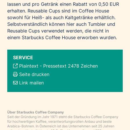
lassen und pro Getränk einen Rabatt von 0,50 EUR
erhalten. Reusable Cups sind im Coffee House
sowohl für Heiß- als auch Kaltgetränke erhältlich.
Selbstverständlich können hier auch Tumbler und
Reusable Cups verwendet werden, die nicht in
einem Starbucks Coffee House erworben wurden.
SERVICE
Plaintext
-
Pressetext 2478 Zeichen
Seite drucken
Link mailen
Über Starbucks Coffee Company
Seit der Gründung im Jahr 1971 steht die Starbucks Coffee Company
für hochwertigen Kaffee, verantwortungsvollen Anbau und beste
Arabica-Bohnen. In Österreich ist das Unternehmen seit 25 Jahren