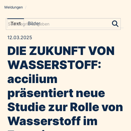
Meldungen
/
Meldungen
Grayling Agentur
Text
Bilder
ADVANTAGE AUSTRIA
12.03.2025
Alawyer
DIE ZUKUNFT VON
Amadeus Austrian Music Awards
Bolt
WASSERSTOFF:
Constantia Flexibles
accilium
Costa Kreuzfahrten
Coveris
präsentiert neue
Emirates
Studie zur Rolle von
Expo 2025 Osaka
Financial Times
Wasserstoff im
GE HealthCare