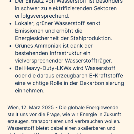
Der Einsatz von Wasserstoff ist besonders
Palfinger AG
in schwer zu elektrifizierenden Sektoren
erfolgsversprechend.
Polestar
Lokaler, grüner Wasserstoff senkt
REXEL Austria
Emissionen und erhöht die
Starbucks
Energiesicherheit der Stahlproduktion.
Superbrands Austria
Grünes Ammoniak ist dank der
Tante Fanny
bestehenden Infrastruktur ein
vielversprechender Wasserstoffträger.
Vollpension
Bei Heavy-Duty-LKWs wird Wasserstoff
win2day
oder die daraus erzeugbaren E-Kraftstoffe
Wolt
eine wichtige Rolle in der Dekarbonisierung
woom bikes
einnehmen.
Kontakt
Wien, 12. März 2025 - Die globale Energiewende
stellt uns vor die Frage, wie wir Energie in Zukunft
erzeugen, transportieren und verbrauchen wollen.
Wasserstoff bietet dabei einen skalierbaren und