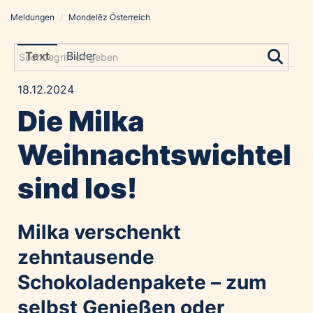
Meldungen
/
Mondelēz Österreich
Meldungen
Grayling Agentur
Text
Bilder
ADVANTAGE AUSTRIA
18.12.2024
Alawyer
Die Milka
Amadeus Austrian Music Awards
Bolt
Weihnachtswichtel
Constantia Flexibles
sind los!
Costa Kreuzfahrten
Coveris
Milka verschenkt
Emirates
Expo 2025 Osaka
zehntausende
Financial Times
Schokoladenpakete – zum
GE HealthCare
selbst Genießen oder