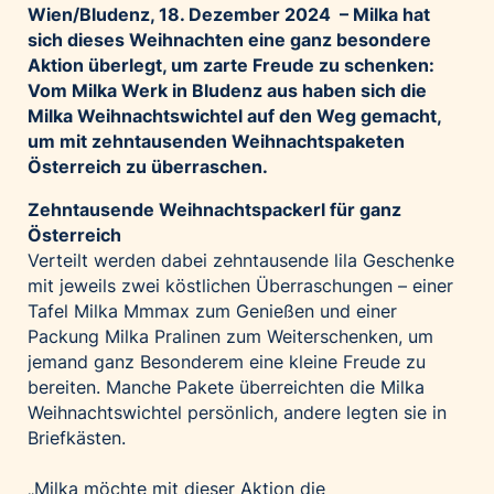
Wien/Bludenz, 18. Dezember 2024 – Milka hat
Palfinger AG
sich dieses Weihnachten eine ganz besondere
Polestar
Aktion überlegt, um zarte Freude zu schenken:
Vom Milka Werk in Bludenz aus haben sich die
REXEL Austria
Milka Weihnachtswichtel auf den Weg gemacht,
Starbucks
um mit zehntausenden Weihnachtspaketen
Superbrands Austria
Österreich zu überraschen.
Tante Fanny
Zehntausende Weihnachtspackerl für ganz
Vollpension
Österreich
Verteilt werden dabei zehntausende lila Geschenke
win2day
mit jeweils zwei köstlichen Überraschungen – einer
Wolt
Tafel Milka Mmmax zum Genießen und einer
woom bikes
Packung Milka Pralinen zum Weiterschenken, um
jemand ganz Besonderem eine kleine Freude zu
Kontakt
bereiten. Manche Pakete überreichten die Milka
Weihnachtswichtel persönlich, andere legten sie in
Briefkästen.
„Milka möchte mit dieser Aktion die