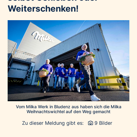
Home of Work
Weiterschenken!
Huawei Consumer Business Group
IT:U
JP Immobilien
JYSK
Kroatische Zentrale für Tourismus
List Holding Gruppe
Marble House
Mediaplus
Microsoft
Mondelēz Österreich
Muse Electronics
Vom Milka Werk in Bludenz aus haben sich die Milka
Weihnachtswichtel auf den Weg gemacht
Neuroth
Zu dieser Meldung gibt es:
9 Bilder
öbv – Österreichischer Bundesverlag
Ökopharm