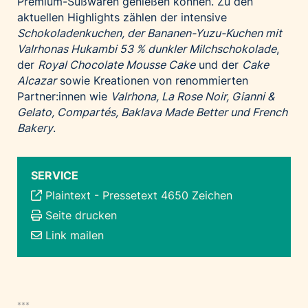
Premium-Süßwaren genießen können. Zu den
aktuellen Highlights zählen der intensive
Schokoladenkuchen, der Bananen-Yuzu-Kuchen mit
Valrhonas Hukambi 53 % dunkler Milchschokolade
,
der
Royal Chocolate Mousse Cake
und der
Cake
Alcazar
sowie Kreationen von renommierten
Partner:innen wie
Valrhona, La Rose Noir, Gianni &
Gelato, Compartés, Baklava Made Better und French
Bakery
.
SERVICE
Plaintext
-
Pressetext 4650 Zeichen
Seite drucken
Link mailen
***