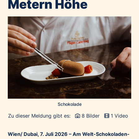
Metern Höhe
Home of Work
Huawei Consumer Business Group
IT:U
JP Immobilien
JYSK
Kroatische Zentrale für Tourismus
List Holding Gruppe
Marble House
Mediaplus
Microsoft
Mondelēz Österreich
Schokolade
Muse Electronics
Zu dieser Meldung gibt es:
8 Bilder
1 Video
Neuroth
öbv – Österreichischer Bundesverlag
Wien/ Dubai, 7. Juli 2026 – Am Welt-Schokoladen-
Ökopharm