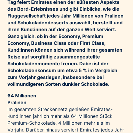
Tag feiert Emirates einen der süßesten Aspekte
Palfinger AG
des Bord-Erlebnisses und gibt Einblicke, wie die
Polestar
Fluggesellschaft jedes Jahr Millionen von Pralinen
und Schokoladendesserts auswählt, herstellt und
REXEL Austria
ihren Kund:innen auf der ganzen Welt serviert.
Starbucks
Ganz gleich, ob in der Economy, Premium
Superbrands Austria
Economy, Business Class oder First Class,
Kund:innen können sich während ihrer gesamten
Tante Fanny
Reise auf sorgfältig zusammengestellte
Vollpension
Schokoladenmomente freuen.
Dabei ist der
Schokoladenkonsum um etwa 5 % im Vergleich
win2day
zum Vorjahr gestiegen, insbesondere bei
Wolt
vollmundigeren Sorten dunkler Schokolade.
woom bikes
64 Millionen
Kontakt
Pralinen
Im gesamten Streckennetz genießen Emirates-
Kund:innen jährlich mehr als 64 Millionen Stück
Premium-Schokolade, 4 Millionen mehr als im
Vorjahr. Darüber hinaus serviert Emirates jedes Jahr