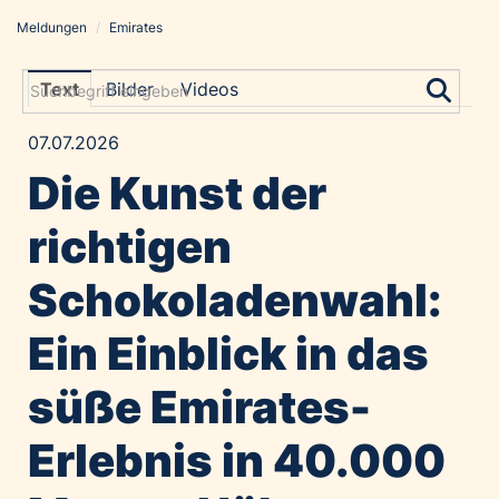
Meldungen
/
Emirates
Meldungen
Grayling Agentur
Text
Bilder
Videos
ADVANTAGE AUSTRIA
07.07.2026
Alawyer
Die Kunst der
Amadeus Austrian Music Awards
Bolt
richtigen
Constantia Flexibles
Schokoladenwahl:
Costa Kreuzfahrten
Coveris
Ein Einblick in das
Emirates
süße Emirates-
Expo 2025 Osaka
Financial Times
Erlebnis in 40.000
GE HealthCare