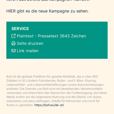
HIER
gibt es die neue Kampagne zu sehen.
SERVICE
Plaintext
-
Pressetext 3643 Zeichen
Seite drucken
Link mailen
Bolt ist die globale Plattform für geteilte Mobilität, die in über 850
Städten in 50 Ländern Fahrdienste, Roller- und E-Bike-Sharing,
Lebensmittel- und Lebensmittellieferungen sowie Autovermietungen
anbietet. Die Dienste von Bolt sind mit bestehenden Verkehrsmitteln
verbunden und erleichtern den Menschen die Fortbewegung. Auf diese
Weise wollen wir die allgemeine Nutzung und den Besitz von Autos
reduzieren und dazu beitragen, Städte für Menschen und nicht für
Autos zu gestalten.
https://bolt.eu/de-at/