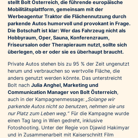
stellt Bolt Österreich, die führende europäische
Palfinger AG
Mobilitätsplattform, gemeinsam mit der
Polestar
Werbeagentur Traktor die Flächennutzung durch
parkende Autos humorvoll und provokant in Frage.
REXEL Austria
Die Botschaft ist klar: Wer das Fahrzeug nicht als
Starbucks
Hobbyraum, Oper, Sauna, Konferenzraum,
Superbrands Austria
Friseursalon oder Therapieraum nutzt, sollte sich
überlegen, ob er oder sie es überhaupt braucht.
Tante Fanny
Vollpension
Private Autos stehen bis zu 95 % der Zeit ungenutzt
herum und verbrauchen so wertvolle Fläche, die
win2day
anders genutzt werden könnte. Das unterstreicht
Wolt
Bolt nach
Julia Anghel, Marketing und
Communication Manager von Bolt Österreich
,
woom bikes
auch in der Kampagnenmessage:
„Solange wir
Kontakt
parkende Autos nicht so benutzen, nehmen sie uns
nur Platz zum Leben weg.“
Für die Kampagne wurde
einen Tag lang in Wien gedreht, inklusive
Fotoshooting. Unter der Regie von Djawid Hakimyar
und in Zusammenarbeit mit Kaiserschnitt Film