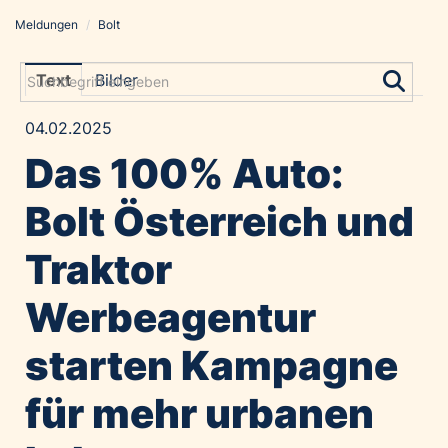
Meldungen
/
Bolt
Meldungen
Grayling Agentur
Text
Bilder
ADVANTAGE AUSTRIA
04.02.2025
Alawyer
Das 100% Auto:
Amadeus Austrian Music Awards
Bolt
Bolt Österreich und
Constantia Flexibles
Traktor
Costa Kreuzfahrten
Coveris
Werbeagentur
Emirates
starten Kampagne
Expo 2025 Osaka
Financial Times
für mehr urbanen
GE HealthCare