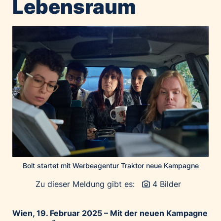
Lebensraum
Home of Work
Huawei Consumer Business Group
IT:U
JP Immobilien
JYSK
Kroatische Zentrale für Tourismus
List Holding Gruppe
Marble House
Mediaplus
Microsoft
Mondelēz Österreich
Bolt startet mit Werbeagentur Traktor neue Kampagne
Muse Electronics
Zu dieser Meldung gibt es:
4 Bilder
Neuroth
öbv – Österreichischer Bundesverlag
Wien, 19. Februar 2025 – Mit der neuen Kampagne
Ökopharm