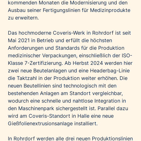
kommenden Monaten die Modernisierung und den
Palfinger AG
Ausbau seiner Fertigungslinien für Medizinprodukte
Polestar
zu erweitern.
REXEL Austria
Das hochmoderne Coveris-Werk in Rohrdorf ist seit
Starbucks
Mai 2021 in Betrieb und erfüllt die höchsten
Superbrands Austria
Anforderungen und Standards für die Produktion
medizinischer Verpackungen, einschließlich der ISO-
Tante Fanny
Klasse 7-Zertifizierung. Ab Herbst 2024 werden hier
Vollpension
zwei neue Beutelanlagen und eine Headerbag-Linie
win2day
die Taktzahl in der Produktion weiter erhöhen. Die
Wolt
neuen Beutellinien sind technologisch mit den
bestehenden Anlagen am Standort vergleichbar,
woom bikes
wodurch eine schnelle und nahtlose Integration in
Kontakt
den Maschinenpark sichergestellt ist. Parallel dazu
wird am Coveris-Standort in Halle eine neue
Gießfolienextrusionsanlage installiert.
In Rohrdorf werden alle drei neuen Produktionslinien