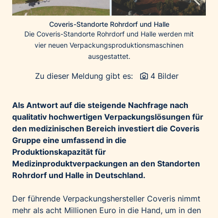
Home of Work
Huawei Consumer Business Group
Coveris-Standorte Rohrdorf und Halle
IT:U
Die Coveris-Standorte Rohrdorf und Halle werden mit
vier neuen Verpackungsproduktionsmaschinen
JP Immobilien
ausgestattet.
JYSK
Zu dieser Meldung gibt es:
4 Bilder
Kroatische Zentrale für Tourismus
List Holding Gruppe
Als Antwort auf die steigende Nachfrage nach
Marble House
qualitativ hochwertigen Verpackungslösungen für
Mediaplus
den medizinischen Bereich investiert die Coveris
Microsoft
Gruppe eine umfassend in die
Produktionskapazität für
Mondelēz Österreich
Medizinproduktverpackungen an den Standorten
Muse Electronics
Rohrdorf und Halle in Deutschland.
Neuroth
öbv – Österreichischer Bundesverlag
Der führende Verpackungshersteller
Coveris
nimmt
mehr als acht Millionen Euro in die Hand, um in den
Ökopharm