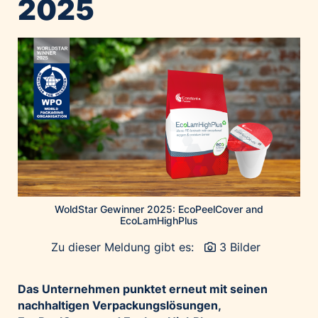
2025
Home of Work
Huawei Consumer Business Group
IT:U
JP Immobilien
JYSK
Kroatische Zentrale für Tourismus
List Holding Gruppe
Marble House
Mediaplus
Microsoft
WoldStar Gewinner 2025: EcoPeelCover and
EcoLamHighPlus
Mondelēz Österreich
Muse Electronics
Zu dieser Meldung gibt es:
3 Bilder
Neuroth
Das Unternehmen punktet erneut mit seinen
öbv – Österreichischer Bundesverlag
nachhaltigen Verpackungslösungen,
Ökopharm