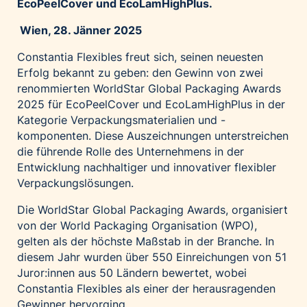
EcoPeelCover und EcoLamHighPlus.
Palfinger AG
Wien, 28. Jänner 2025
Polestar
Constantia Flexibles freut sich, seinen neuesten
REXEL Austria
Erfolg bekannt zu geben: den Gewinn von zwei
Starbucks
renommierten WorldStar Global Packaging Awards
Superbrands Austria
2025 für EcoPeelCover und EcoLamHighPlus in der
Kategorie Verpackungsmaterialien und -
Tante Fanny
komponenten. Diese Auszeichnungen unterstreichen
Vollpension
die führende Rolle des Unternehmens in der
win2day
Entwicklung nachhaltiger und innovativer flexibler
Verpackungslösungen.
Wolt
woom bikes
Die WorldStar Global Packaging Awards, organisiert
von der World Packaging Organisation (WPO),
Kontakt
gelten als der höchste Maßstab in der Branche. In
diesem Jahr wurden über 550 Einreichungen von 51
Juror:innen aus 50 Ländern bewertet, wobei
Constantia Flexibles als einer der herausragenden
Gewinner hervorging.