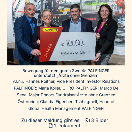
Home of Work
Huawei Consumer Business Group
IT:U
JP Immobilien
JYSK
Kroatische Zentrale für Tourismus
List Holding Gruppe
Marble House
Bewegung für den guten Zweck: PALFINGER
Mediaplus
unterstützt „Ärzte ohne Grenzen“
v.l.n.r. Hannes Roither, Vice President Investor Relations
Microsoft
PALFINGER; Maria Koller, CHRO PALFINGER; Marco De
Mondelēz Österreich
Sena, Major Donors Fundraiser Ärzte ohne Grenzen
Muse Electronics
Österreich; Claudia Eigenherr-Tschugmell, Head of
Global Health Management PALFINGER
Neuroth
öbv – Österreichischer Bundesverlag
Zu dieser Meldung gibt es:
3 Bilder
1 Dokument
Ökopharm