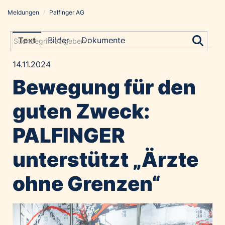
Meldungen
/
Palfinger AG
Meldungen
Grayling Agentur
Text
Bilder
Dokumente
ADVANTAGE AUSTRIA
14.11.2024
Alawyer
Bewegung für den
Amadeus Austrian Music Awards
Bolt
guten Zweck:
Constantia Flexibles
PALFINGER
Costa Kreuzfahrten
Coveris
unterstützt „Ärzte
Emirates
ohne Grenzen“
Expo 2025 Osaka
Financial Times
GE HealthCare