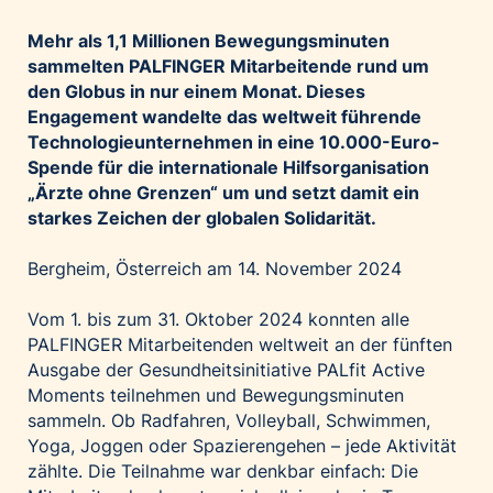
Palfinger AG
Mehr als 1,1 Millionen Bewegungsminuten
Polestar
sammelten PALFINGER Mitarbeitende rund um
REXEL Austria
den Globus in nur einem Monat. Dieses
Engagement wandelte das weltweit führende
Starbucks
Technologieunternehmen in eine 10.000-Euro-
Superbrands Austria
Spende für die internationale Hilfsorganisation
„Ärzte ohne Grenzen“ um und setzt damit ein
Tante Fanny
starkes Zeichen der globalen Solidarität.
Vollpension
win2day
Bergheim, Österreich am 14. November 2024
Wolt
Vom 1. bis zum 31. Oktober 2024 konnten alle
woom bikes
PALFINGER Mitarbeitenden weltweit an der fünften
Ausgabe der Gesundheitsinitiative PALfit Active
Kontakt
Moments teilnehmen und Bewegungsminuten
sammeln. Ob Radfahren, Volleyball, Schwimmen,
Yoga, Joggen oder Spazierengehen – jede Aktivität
zählte. Die Teilnahme war denkbar einfach: Die