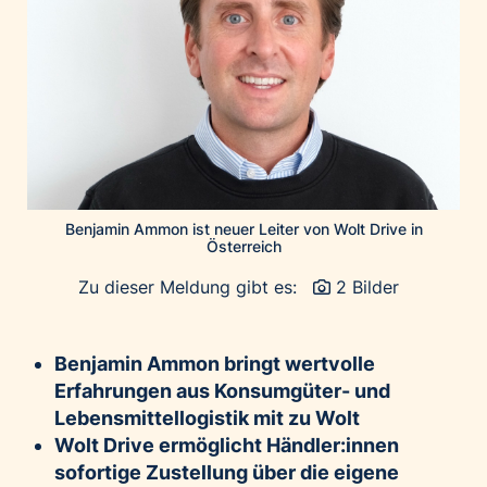
Home of Work
Huawei Consumer Business Group
IT:U
JP Immobilien
JYSK
Kroatische Zentrale für Tourismus
List Holding Gruppe
Benjamin Ammon ist neuer Leiter von Wolt Drive in
Marble House
Österreich
Mediaplus
Zu dieser Meldung gibt es:
2 Bilder
Microsoft
Mondelēz Österreich
Benjamin Ammon bringt wertvolle
Muse Electronics
Erfahrungen aus Konsumgüter- und
Neuroth
Lebensmittellogistik mit zu Wolt
öbv – Österreichischer Bundesverlag
Wolt Drive ermöglicht Händler:innen
sofortige Zustellung über die eigene
Ökopharm