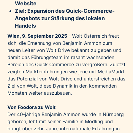
Website
Palfinger AG
Ziel: Expansion des Quick-Commerce-
Polestar
Angebots zur Stärkung des lokalen
REXEL Austria
Handels
Starbucks
Wien, 9. September 2025
- Wolt Österreich freut
Superbrands Austria
sich, die Ernennung von Benjamin Ammon zum
neuen Leiter von Wolt Drive bekannt zu geben und
Tante Fanny
damit das Führungsteam im rasant wachsenden
Vollpension
Bereich des Quick Commerce zu vergrößern. Zuletzt
win2day
zeigten Markteinführungen wie jene mit MediaMarkt
das Potenzial von Wolt Drive und unterstreichen das
Wolt
Ziel von Wolt, diese Dynamik in den kommenden
woom bikes
Monaten weiter auszubauen.
Kontakt
Von Foodora zu Wolt
Der 40-jährige Benjamin Ammon wurde in Nürnberg
geboren, lebt mit seiner Familie in Mödling und
bringt über zehn Jahre internationale Erfahrung in