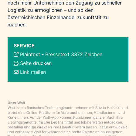
noch mehr Unternehmen den Zugang zu schneller
Logistik zu ermöglichen – und so den
österreichischen Einzelhandel zukunftsfit zu
machen.
SERVICE
Plaintext
-
Pressetext 3372 Zeichen
Seite drucken
Link mailen
Über Wolt
Wolt ist ein finnisches Technologieunternehmen mit Sitz in Helsinki und
bietet eine Online-Plattform für Verbraucher:innen, Händler:innen und
Kurier:innen. Auf der Wolt-App können Kund:innen ganz einfach ihre
Lieblingsgerichte, frische Lebensmittel und lokale Waren entdecken,
bestellen und sie direkt an ihre Haustür liefern lassen. Dafür entwickelt
und verbessert Wolt fortwährend eine breite Palette an hauseigenen