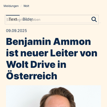
Meldungen
/
Wolt
Meldungen
Grayling Agentur
Text
Bilder
ADVANTAGE AUSTRIA
09.09.2025
Alawyer
Benjamin Ammon
Amadeus Austrian Music Awards
Bolt
ist neuer Leiter von
Constantia Flexibles
Wolt Drive in
Costa Kreuzfahrten
Coveris
Österreich
Emirates
Expo 2025 Osaka
Financial Times
GE HealthCare