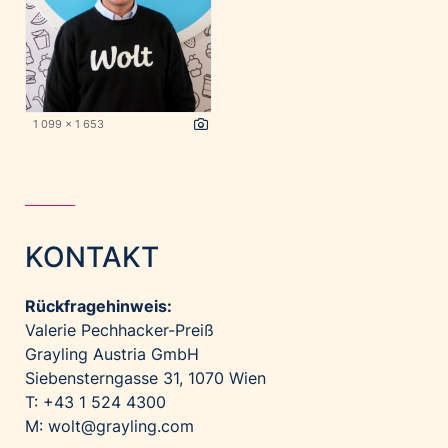
1 099 x 1 653
KONTAKT
Rückfragehinweis:
Valerie Pechhacker-Preiß
Grayling Austria GmbH
Siebensterngasse 31, 1070 Wien
T: +43 1 524 4300
M:
wolt@grayling.com