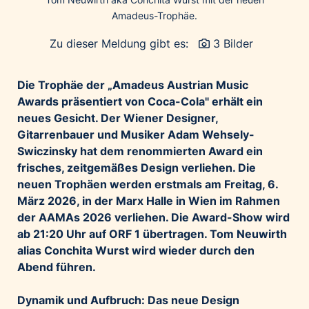
Palfinger AG
Amadeus-Trophäe.
Polestar
Zu dieser Meldung gibt es:
3 Bilder
REXEL Austria
Starbucks
Die Trophäe der „Amadeus Austrian Music
Superbrands Austria
Awards präsentiert von Coca-Cola" erhält ein
neues Gesicht. Der Wiener Designer,
Tante Fanny
Gitarrenbauer und Musiker Adam Wehsely-
Vollpension
Swiczinsky hat dem renommierten Award ein
win2day
frisches, zeitgemäßes Design verliehen. Die
neuen Trophäen werden erstmals am Freitag, 6.
Wolt
März 2026, in der Marx
Halle in Wien im Rahmen
woom bikes
der AAMAs 2026 verliehen. Die Award-Show wird
Kontakt
ab 21:20 Uhr auf ORF 1 übertragen. Tom Neuwirth
alias Conchita Wurst wird wieder durch den
Abend führen.
Dynamik und Aufbruch: Das neue Design