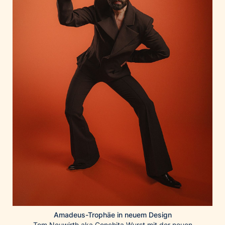
Home of Work
Huawei Consumer Business Group
IT:U
JP Immobilien
JYSK
Kroatische Zentrale für Tourismus
List Holding Gruppe
Marble House
Mediaplus
Microsoft
Mondelēz Österreich
Muse Electronics
Neuroth
öbv – Österreichischer Bundesverlag
Amadeus-Trophäe in neuem Design
Ökopharm
Tom Neuwirth aka Conchita Wurst mit der neuen