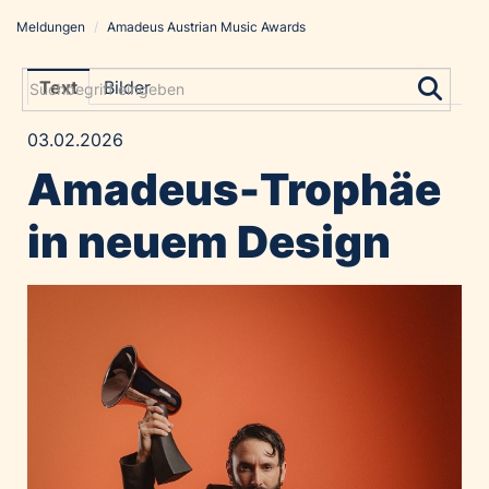
Meldungen
/
Amadeus Austrian Music Awards
Meldungen
Grayling Agentur
Text
Bilder
ADVANTAGE AUSTRIA
03.02.2026
Alawyer
Amadeus-Trophäe
Amadeus Austrian Music Awards
Bolt
in neuem Design
Constantia Flexibles
Costa Kreuzfahrten
Coveris
Emirates
Expo 2025 Osaka
Financial Times
GE HealthCare