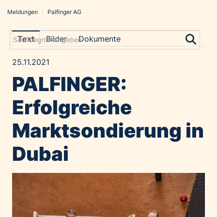
Meldungen
/
Palfinger AG
Meldungen
Grayling Agentur
Text
Bilder
Dokumente
ADVANTAGE AUSTRIA
25.11.2021
Alawyer
PALFINGER:
Amadeus Austrian Music Awards
Bolt
Erfolgreiche
Constantia Flexibles
Marktsondierung in
Costa Kreuzfahrten
Coveris
Dubai
Emirates
Expo 2025 Osaka
Financial Times
GE HealthCare