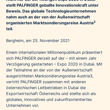
Palfinger AG
stellt PALFINGER geballte Innovationskraft unter
Beweis. Das globale Technologieunternehmen
Polestar
nahm auch an der von der Außenwirtschaft
REXEL Austria
3
organisierten Marktsondierungsreise Austria
Starbucks
teil.
Superbrands Austria
Bergheim, am 25. November 2021
Tante Fanny
Vollpension
Einem internationalen Millionenpublikum präsentiert
sich PALFINGER derzeit auf der – mit einem Jahr
win2day
Verzögerung gestarteten – Expo 2020 in Dubai. Mit
Wolt
der Teilnahme an der von der Außenwirtschaft
woom bikes
ausgerichteten Marksondierungsreise Austria3,
vertritt PALFINGER zusammen mit anderen
Kontakt
österreichischen Leitbetrieben in Dubai die
Exportwirtschaft Österreichs und stellte sich als
globales, innovatives und zukunftsorientiertes
Unternehmen vor.