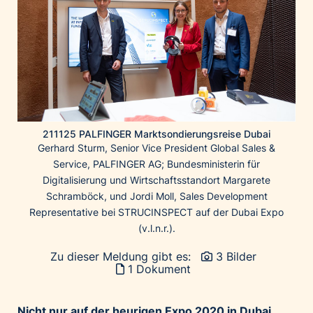
Home of Work
Huawei Consumer Business Group
IT:U
JP Immobilien
JYSK
Kroatische Zentrale für Tourismus
List Holding Gruppe
211125 PALFINGER Marktsondierungsreise Dubai
Gerhard Sturm, Senior Vice President Global Sales &
Marble House
Service, PALFINGER AG; Bundesministerin für
Mediaplus
Digitalisierung und Wirtschaftsstandort Margarete
Schramböck, und Jordi Moll, Sales Development
Microsoft
Representative bei STRUCINSPECT auf der Dubai Expo
Mondelēz Österreich
(v.l.n.r.).
Muse Electronics
Zu dieser Meldung gibt es:
3 Bilder
Neuroth
1 Dokument
öbv – Österreichischer Bundesverlag
Ökopharm
Nicht nur auf der heurigen Expo 2020 in Dubai