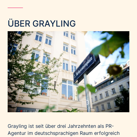
Home of Work
Huawei Consumer Business Group
IT:U
ÜBER GRAYLING
JP Immobilien
JYSK
Kroatische Zentrale für Tourismus
List Holding Gruppe
Marble House
Mediaplus
Microsoft
Mondelēz Österreich
Muse Electronics
Neuroth
öbv – Österreichischer Bundesverlag
Grayling ist seit über drei Jahrzehnten als PR-
Agentur im deutschsprachigen Raum erfolgreich
Ökopharm