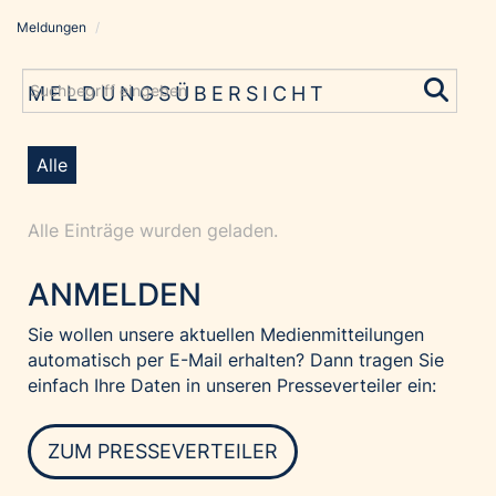
Meldungen
/
Meldungen
Grayling Agentur
MELDUNGSÜBERSICHT
ADVANTAGE AUSTRIA
Alawyer
Alle
Amadeus Austrian Music Awards
Bolt
Alle Einträge wurden geladen.
Constantia Flexibles
ANMELDEN
Costa Kreuzfahrten
Coveris
Sie wollen unsere aktuellen Medienmitteilungen
automatisch per E-Mail erhalten? Dann tragen Sie
Emirates
einfach Ihre Daten in unseren Presseverteiler ein:
Expo 2025 Osaka
Financial Times
ZUM PRESSEVERTEILER
GE HealthCare