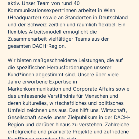
aktiv. Unser Team von rund 40
Palfinger AG
Kommunikationsexpert*innen arbeitet in Wien
Polestar
(Headquarter) sowie an Standorten in Deutschland
und der Schweiz zeitlich und räumlich flexibel. Ein
REXEL Austria
flexibles Arbeitsmodell ermöglicht die
Starbucks
Zusammenarbeit vielfältiger Teams aus der
Superbrands Austria
gesamten DACH-Region.
Tante Fanny
Wir bieten maßgeschneiderte Leistungen, die auf
Vollpension
die spezifischen Herausforderungen unserer
win2day
Kund*innen abgestimmt sind. Unsere über viele
Jahre erworbene Expertise in
Wolt
Markenkommunikation und Corporate Affairs sowie
woom bikes
das umfassende Verständnis für Menschen und
deren kulturelles, wirtschaftliches und politisches
Kontakt
Umfeld zeichnen uns aus. Das hilft uns, Wirtschaft,
Gesellschaft sowie unser Zielpublikum in der DACH-
Region und darüber hinaus zu verstehen. Zahlreiche
erfolgreiche und prämierte Projekte und zufriedene
Kund*innen sprechen für sich.